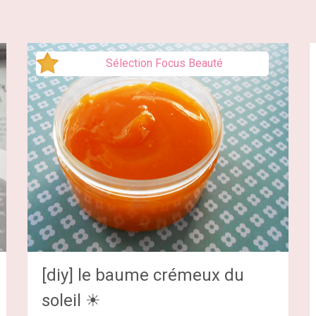
Sélection Focus Beauté
[diy] le baume crémeux du
soleil ☀