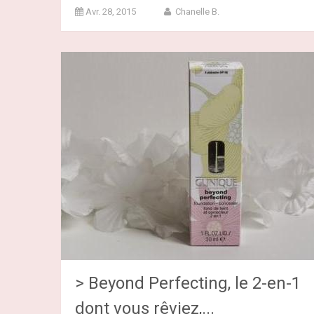
Avr. 28, 2015
Chanelle B.
> Beyond Perfecting, le 2-en-1
dont vous rêviez,...