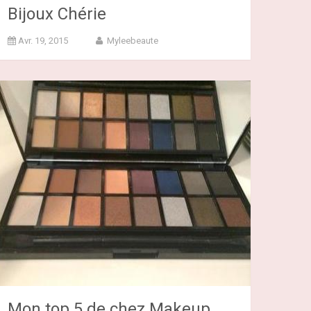
Bijoux Chérie
Avr. 19, 2015
Myleebeaute
Mon top 5 de chez Makeup