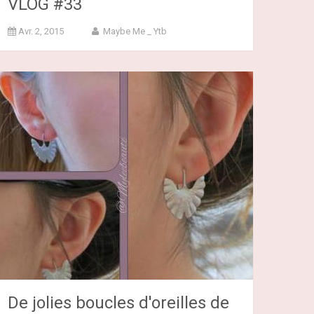
VLOG #33
Avr. 2, 2015
Maybe Me _ Ytb
De jolies boucles d'oreilles de