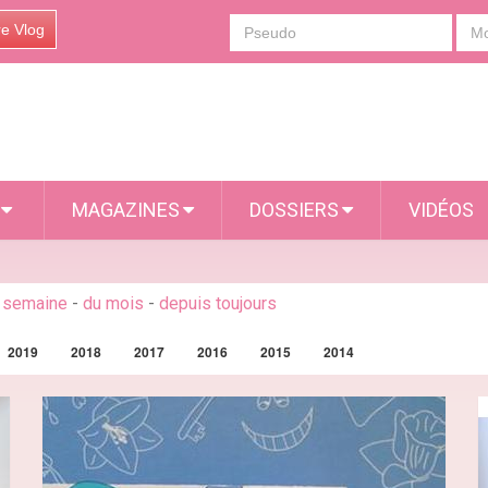
re Vlog
S
MAGAZINES
DOSSIERS
VIDÉOS
a semaine
-
du mois
-
depuis toujours
2019
2018
2017
2016
2015
2014