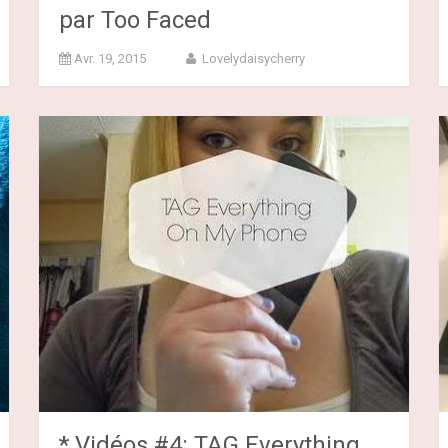
par Too Faced
Avr. 19, 2015
Lovelydaisycherry
* Vidéos #4: TAG Everything