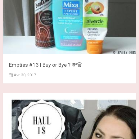
Empties #13 | Buy or Bye ? 💸🗑
Avr. 30, 2017