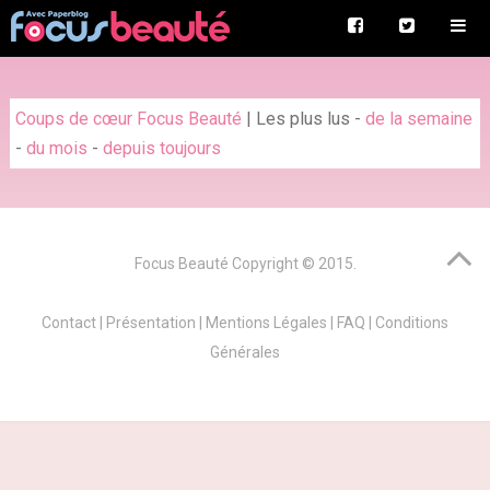
Coups de cœur Focus Beauté
|
Les plus lus
-
de la semaine
-
du mois
-
depuis toujours
Focus Beauté
Copyright © 2015.
Contact
|
Présentation
|
Mentions Légales
|
FAQ
|
Conditions
Générales