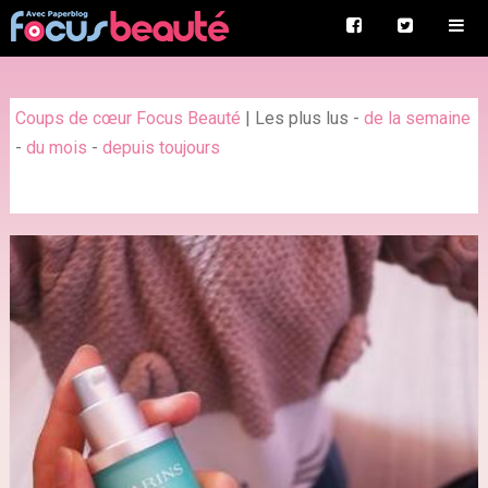
Coups de cœur Focus Beauté
|
Les plus lus
-
de la semaine
-
du mois
-
depuis toujours