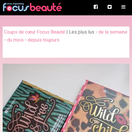
Coups de cœur Focus Beauté
|
Les plus lus
-
de la semaine
-
du mois
-
depuis toujours