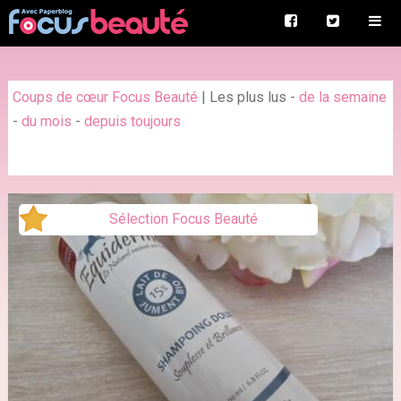
Coups de cœur Focus Beauté
|
Les plus lus
-
de la semaine
-
du mois
-
depuis toujours
Sélection Focus Beauté