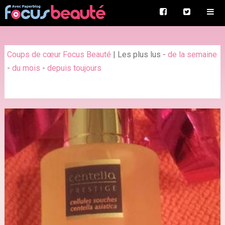
Coups de cœur Focus Beauté
|
Les plus lus
-
de la semaine
-
du mois
-
depuis toujours