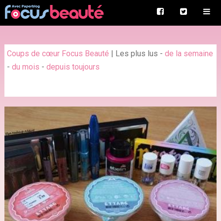
Coups de cœur Focus Beauté
|
Les plus lus
-
de la semaine
-
du mois
-
depuis toujours