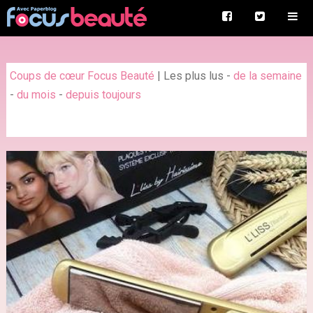
Coups de cœur Focus Beauté
|
Les plus lus
-
de la semaine
-
du mois
-
depuis toujours