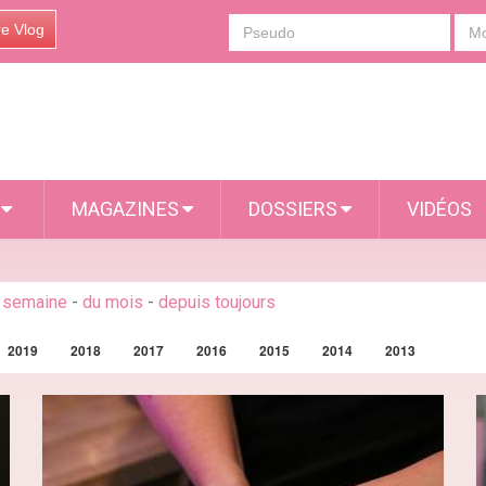
re Vlog
S
MAGAZINES
DOSSIERS
VIDÉOS
a semaine
-
du mois
-
depuis toujours
2019
2018
2017
2016
2015
2014
2013