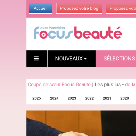
Accueil
Proposez votre blog
Proposez vot
NOUVEAUX
SÉLECTION
Coups de cœur Focus Beauté
|
Les plus lus
-
de l
2025
2024
2023
2022
2021
2020