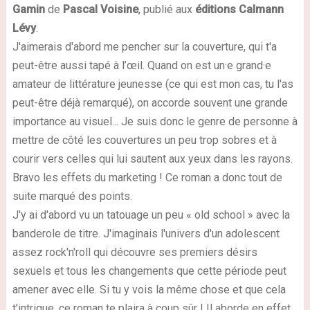
Gamin
de
Pascal Voisine
, publié aux
éditions Calmann
Lévy
.
J'aimerais d'abord me pencher sur la couverture, qui t'a
peut-être aussi tapé à l’œil. Quand on est un·e grand·e
amateur de littérature jeunesse (ce qui est mon cas, tu l'as
peut-être déjà remarqué), on accorde souvent une grande
importance au visuel... Je suis donc le genre de personne à
mettre de côté les couvertures un peu trop sobres et à
courir vers celles qui lui sautent aux yeux dans les rayons.
Bravo les effets du marketing ! Ce roman a donc tout de
suite marqué des points.
J'y ai d'abord vu un tatouage un peu « old school » avec la
banderole de titre. J'imaginais l'univers d'un adolescent
assez rock'n'roll qui découvre ses premiers désirs
sexuels et tous les changements que cette période peut
amener avec elle. Si tu y vois la même chose et que cela
t'intrigue, ce roman te plaira à coup sûr ! Il aborde en effet