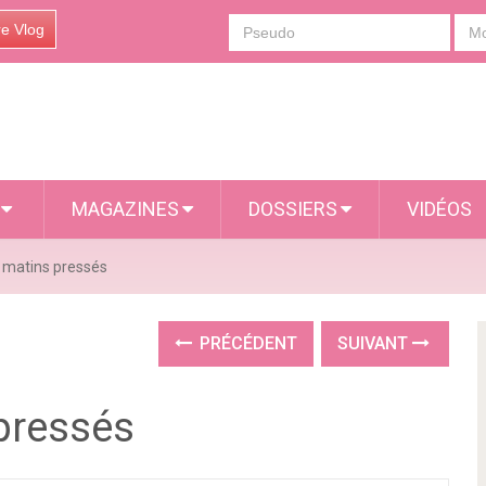
re Vlog
S
MAGAZINES
DOSSIERS
VIDÉOS
s matins pressés
PRÉCÉDENT
SUIVANT
 pressés