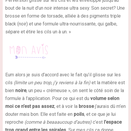
Perversion glisse sur les cils et les enveloppe jusqu’au
bout de la nuit d’un noir intense ultra sexy. Son secret? Une
brosse en forme de torsade, alliée à des pigments triple
black (noir) et une formule ultra-nourrissante, qui galbe,
sépare et étire les cils un à un. »
Eum alors je suis d’accord avec le fait qu’il glisse sur les
cils
(limite un peu trop, j’y reviens à la fin)
et la matière est
bien
noire
, un peu « crémeuse », on sent le côté soin de la
formule à l’application. Pour ce qui est du
volume selon
moi ce n’est pas assez
, et à voir la
brosse
j’aurais dû m’en
douter mais bon. Elle est faite en
poils
, et ce que je lui
reproche
(comme à beaaaucoup d’autres)
c’est
l’espace
trop grand entre les spirales.
Sur mes cils ça donne