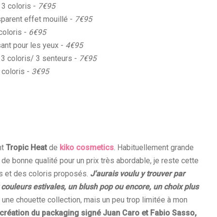
 3 coloris -
7€95
sparent effet mouillé -
7€95
coloris -
6€95
ant pour les yeux -
4€95
 3 coloris/ 3 senteurs -
7€95
 coloris -
3€95
nt
Tropic Heat
de
kiko cosmetics
. Habituellement grande
s de bonne qualité pour un prix très abordable, je reste cette
s et des coloris proposés.
J'aurais voulu y trouver par
 couleurs estivales, un blush pop ou encore, un choix plus
 une chouette collection, mais un peu trop limitée à mon
création du packaging signé Juan Caro et Fabio Sasso,