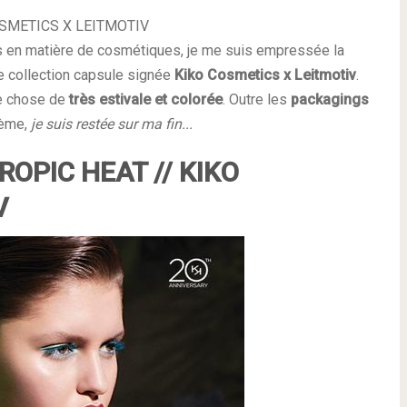
SMETICS X LEITMOTIV
s en matière de cosmétiques, je me suis empressée la
le collection capsule signée
Kiko Cosmetics x Leitmotiv
.
ue chose de
très estivale et colorée
. Outre les
packagings
hème,
je suis restée sur ma fin...
OPIC HEAT // KIKO
V