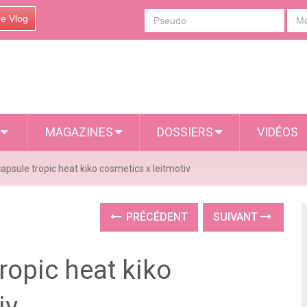
re Vlog
S
MAGAZINES
DOSSIERS
VIDÉOS
capsule tropic heat kiko cosmetics x leitmotiv
PRÉCÉDENT
SUIVANT
ropic heat kiko
iv