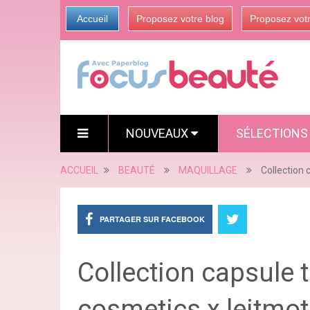
Accueil
Proposez votre blog
Proposez vot
NOUVEAUX
SÉLECTION
ACCUEIL
BEAUTÉ
MAQUILLAGE
Collection 
PARTAGER SUR FACEBOOK
Collection capsule t
cosmetics x leitmot