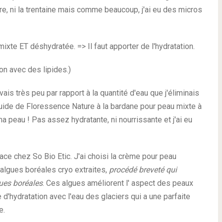
ure, ni la trentaine mais comme beaucoup, j'ai eu des micros
ixte ET déshydratée. => Il faut apporter de l'hydratation.
ion avec des lipides.)
is très peu par rapport à la quantité d'eau que j'éliminais
le fluide de Floressence Nature à la bardane pour peau mixte à
 peau ! Pas assez hydratante, ni nourrissante et j'ai eu
face chez So Bio Etic. J'ai choisi la crème pour peau
algues boréales cryo extraites,
procédé breveté qui
ues boréales
. Ces algues améliorent l' aspect des peaux
d'hydratation avec l'eau des glaciers qui a une parfaite
e.