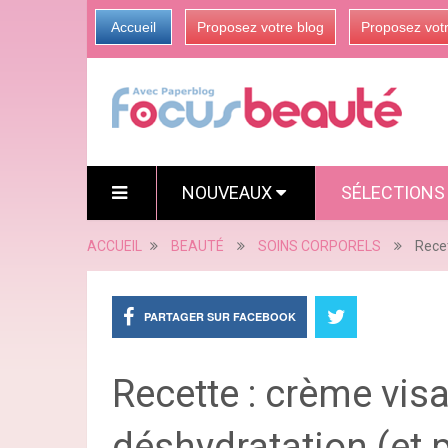
Accueil
Proposez votre blog
Proposez vot
NOUVEAUX
SÉLECTION
ACCUEIL
BEAUTÉ
SOINS CORPORELS
Recet
PARTAGER SUR FACEBOOK
Recette : crème visa
déshydratation (et 