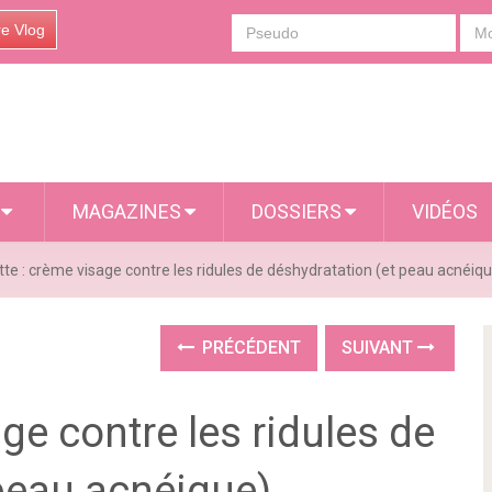
re Vlog
S
MAGAZINES
DOSSIERS
VIDÉOS
te : crème visage contre les ridules de déshydratation (et peau acnéiq
PRÉCÉDENT
SUIVANT
ge contre les ridules de
peau acnéique)