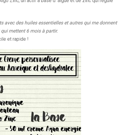
Algo Zinc, un actif à base d' algue et de zinc qui régule
nts avec des huiles essentielles et autres qui me donnent
qui mettent 6 mois à partir.
ile et rapide !