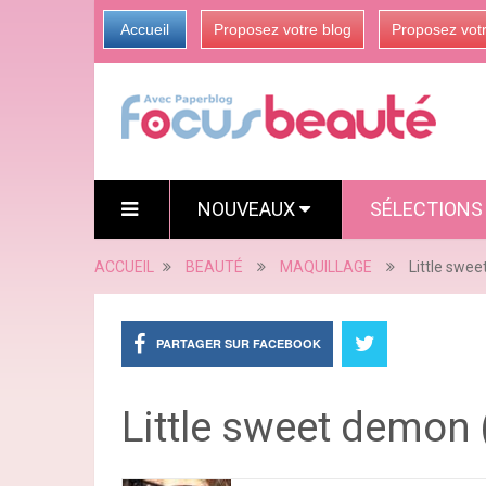
Accueil
Proposez votre blog
Proposez vot
NOUVEAUX
SÉLECTION
ACCUEIL
BEAUTÉ
MAQUILLAGE
Little swe
PARTAGER SUR FACEBOOK
Little sweet demon