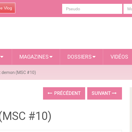
re Vlog
S
MAGAZINES
DOSSIERS
VIDÉOS
et demon (MSC #10)
PRÉCÉDENT
SUIVANT
 (MSC #10)