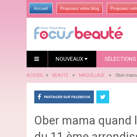
Accueil
Proposez votre blog
Proposez vot
NOUVEAUX
SÉLECTION
ACCUEIL
BEAUTÉ
MAQUILLAGE
Ober mama 
PARTAGER SUR FACEBOOK
Ober mama quand l'i
du 11 ème arrondis