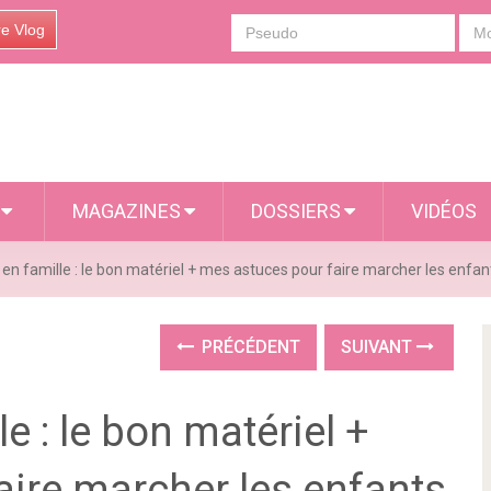
re Vlog
S
MAGAZINES
DOSSIERS
VIDÉOS
n famille : le bon matériel + mes astuces pour faire marcher les enfan
PRÉCÉDENT
SUIVANT
e : le bon matériel +
aire marcher les enfants