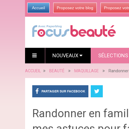
Accueil
Proposez votre blog
Proposez vot
NOUVEAUX
SÉLECTION
ACCUEIL
BEAUTÉ
MAQUILLAGE
Randonner e
PARTAGER SUR FACEBOOK
Randonner en famill
mes astuces pour f