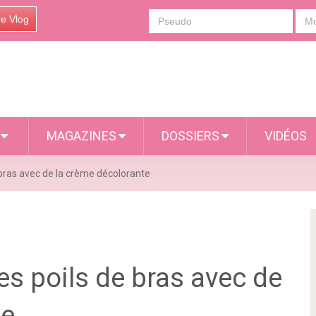
re Vlog
S
MAGAZINES
DOSSIERS
VIDÉOS
 bras avec de la crème décolorante
es poils de bras avec de
te