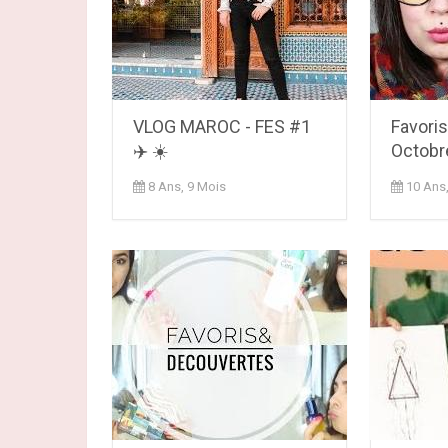
VLOG MAROC - FES #1
Favoris
✈️ ☀️
Octobr
8 Ans, 9 Mois
10 Ans