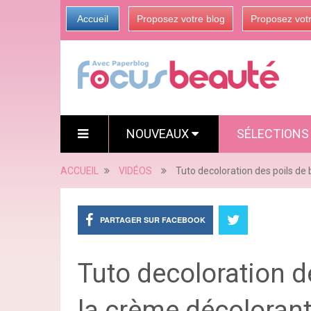
Accueil
Proposez votre blog
Proposez vot
NOUVEAUX
SÉLECTION
ACCUEIL
VIDÉOS
Tuto decoloration des poils de
PARTAGER SUR FACEBOOK
Tuto decoloration d
la crème décoloran