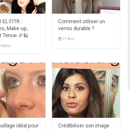
 EL FITR :
Comment utiliser un
es, Make-up,
vernis durable ?
t Tenue 🎉🕌
11 Ans
1 Mois
illage idéal pour
Crédibiliser son image