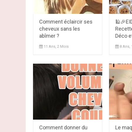
Comment éclaircir ses
🕌🎉EID
cheveux sans les
Recett
abîmer ?
Déco e
11 Ans, 2 Mois
8 Ans, 
Comment donner du
Le maqu