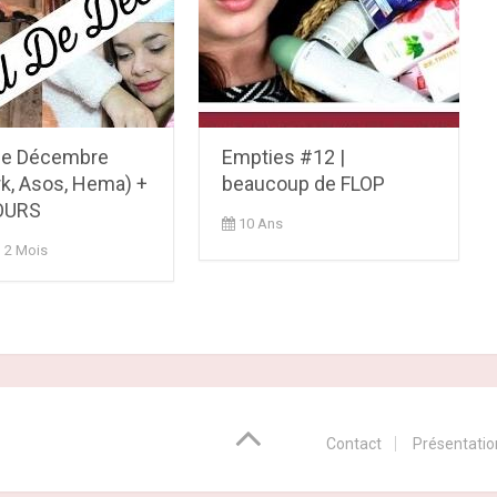
de Décembre
Empties #12 |
rk, Asos, Hema) +
beaucoup de FLOP
OURS
10 Ans
, 2 Mois
Contact
Présentatio