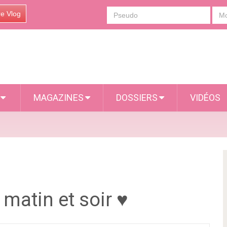
re Vlog
S
MAGAZINES
DOSSIERS
VIDÉOS
matin et soir ♥︎