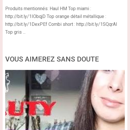
Produits mentionnés: Haul HM Top miami :
http://bit.ly/1IObqjD Top orange détail métallique :
http://bit.ly/1DexPEf Combi short : http://bit.ly/1SQqrAI
Top gris ...
VOUS AIMEREZ SANS DOUTE