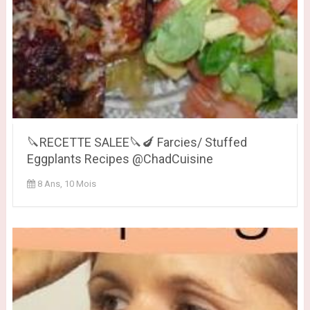
🔪RECETTE SALEE🔪🍆 Farcies/ Stuffed
Eggplants Recipes @ChadCuisine
8 Ans, 10 Mois