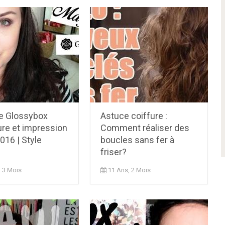
e Glossybox
Astuce coiffure :
ure et impression
Comment réaliser des
2016 | Style
boucles sans fer à
friser?
, 3 Mois
11 Ans, 2 Mois