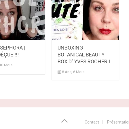
 SEPHORA |
UNBOXING I
ÉÇUE !!!
BOTANICAL BEAUTY
BOX D' YVES ROCHER I
 10 Mois
8 Ans, 6 Mois
Contact
Présentatio