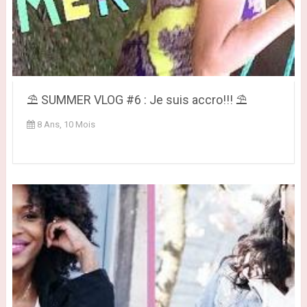
⛱ SUMMER VLOG #6 : Je suis accro!!! ⛱
8 Ans, 10 Mois