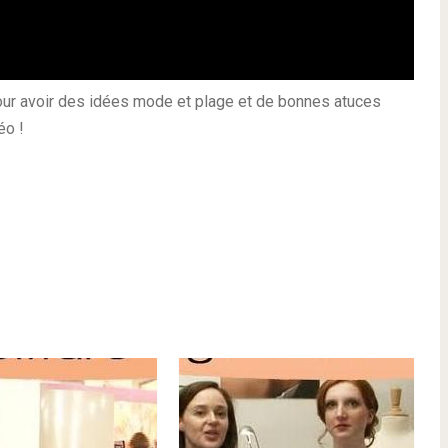
our avoir des idées mode et plage et de bonnes atuces
éo !