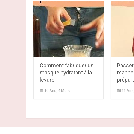
Comment fabriquer un
Passer
masque hydratant à la
mannequ
levure
prépara
10 Ans, 4 Mois
11 Ans