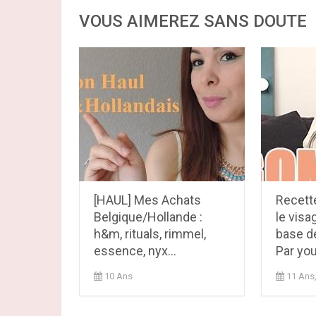
VOUS AIMEREZ SANS DOUTE
[HAUL] Mes Achats
Recett
Belgique/Hollande :
le visa
h&m, rituals, rimmel,
base d
essence, nyx...
Par yo
10 Ans
11 Ans