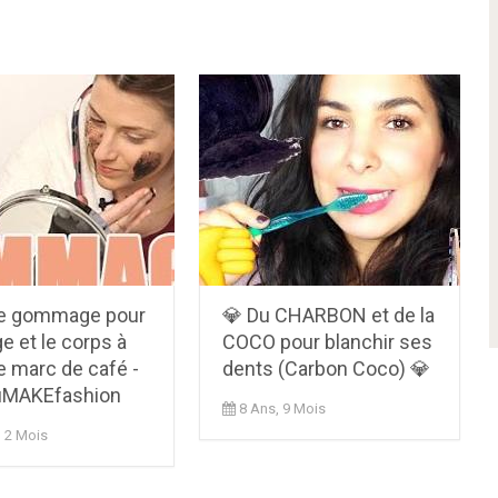
e gommage pour
💎 Du CHARBON et de la
ge et le corps à
COCO pour blanchir ses
e marc de café -
dents (Carbon Coco) 💎
uMAKEfashion
8 Ans, 9 Mois
, 2 Mois