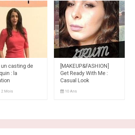
 un casting de
[MAKEUP&FASHION]
in : la
Get Ready With Me :
tion
Casual Look
, 2 Mois
10 Ans