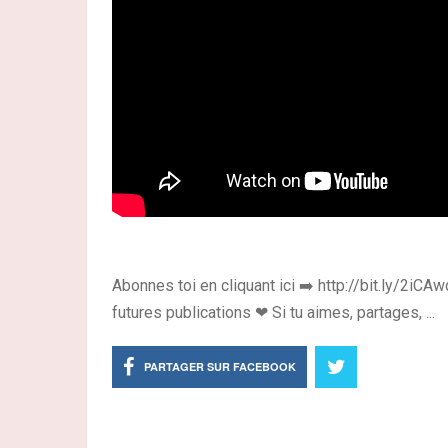
Abonnes toi en cliquant ici ➡️ http://bit.ly/2iCAw
futures publications ❤ Si tu aimes, partages, ...
PARTAGER SUR FACEBOOK