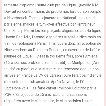
remettre d’aplomb.L’autre club pro de Ligue, Quevilly R.M.
Devrait rencontrer moins de problèmes lors de son périple
à Hazebrouck. Face aux joueurs de National, une armada
parisienne, malgré le turn-over effectué par l’entraîneur
Unai Emery. Parmi les remplaçants alignés ce soir-là figure
Hatem Ben Arfa, l’éternel espoir ressuscité à Nice mais en
train de replonger à Paris. Il manquera donc la réception de
Nice vendredi au Parc des Princes, en ouverture de la 11e
journée de Ligue 1. C’est la troisième fois, après Amiens
(1ère journée, problème administratif) et Montpellier (7e j,
touché au pied), que la star rate une rencontre depuis son
arrivée en France.Le CV de Larsen Touré ferait pâlir d’envie
n’importe quel club amateur. Après Neymar, le FC
Barcelone va-t-il se faire chiper Philippe Coutinho par le
PSG ? Si le joueur de 25 ans reste en discussions
régulières avec le club catalan, le club parisien l’aurait