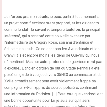
Je n’ai pas pris ma retraite, je peux partir à tout moment si
un projet sportif excitant m’est proposé, et les dirigeants
comme le staff le savent », tempère toutefois le principal
intéressé, qui a accepté cette nouvelle aventure par
l’intermédiaire de Grégory Rosé, son ami d’enfance et
éducateur au club.. Ce ne sont pas les Avranchinais et les
Granvillais et encore moins les gens de Quevilly qui nous
démentiront. Mais un autre protocole de guérison n’est pas
à exclure.. L’ancien gardien de but du Stade Rennais a été
placé en garde à vue jeudi vers 05H30 au commissariat du
XVIIe arrondissement pour avoir violemment frappé sa
compagne, a-t-on appris de source policière, confirmant
une information du Parisien.. […] Peut-être que vendredi est
une bonne opportunité pour lui, je suis sûr qu’il sera
prêt ».Les tests, on n’a plus le temps de les faire.» Une