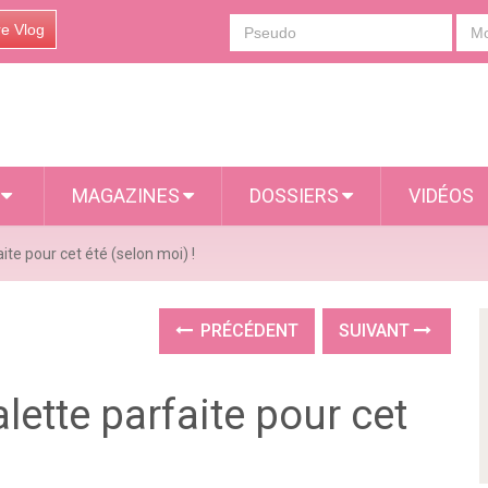
re Vlog
S
MAGAZINES
DOSSIERS
VIDÉOS
te pour cet été (selon moi) !
PRÉCÉDENT
SUIVANT
ette parfaite pour cet