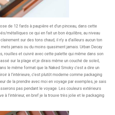
e de 12 fards à paupière et d’un pinceau, dans cette
és/métalliques ce qui en fait un bon équilibre, au niveau
irement sur des tons chaud, il n’y a d’ailleurs aucun ton
’en mets jamais ou du moins quasiment jamais. Urban Decay
s, rouilles et cuivré avec cette palette qui même dans son
assé sur la plage et je dirais même un couché de soleil,
 dans le même format que la Naked Smoky c’est a dire un
miroir à l’intérieure, c’est plutôt moderne comme packaging
as peur de la prendre avec moi en voyage par exemples, je sais
 casserons pas pendant le voyage. Les couleurs extérieurs
 à l’intérieur, en bref je la trouve très jolie et le packaging