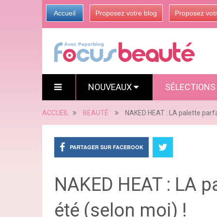
Accueil
Proposez votre blog
Proposez vot
NOUVEAUX
SÉLECTION
ACCUEIL
BEAUTÉ
NAKED HEAT : LA palette parfai
PARTAGER SUR FACEBOOK
NAKED HEAT : LA pal
été (selon moi) !