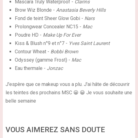
Mascara Truly Waterproof -
Clarins
Brow Wiz Blonde -
Anastasia Beverly Hills
Fond de teint Sheer Glow Gobi -
Nars
Prolongwear Concealer NC15 -
Mac
Poudre HD -
Make Up For Ever
Kiss & Blush n°9 et n°7 -
Yves Saint Laurent
Contour Wheat -
Bobbi Brown
Odyssey (gamme Frost) -
Mac
Eau thermale -
Jonzac
J'espère que ce makeup vous a plu. J'ai hâte de découvrir
les teintes des prochains MSC 😀 😀 Je vous souhaite une
belle semaine
VOUS AIMEREZ SANS DOUTE