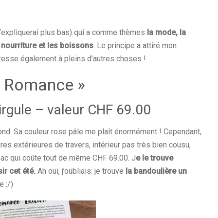
 l’expliquerai plus bas) qui a comme thèmes
l
a mode, la
a nourriture et les boissons
. Le principe a attiré mon
téresse également à pleins d’autres choses !
« Romance »
rgule – valeur CHF 69.00
ond. Sa couleur rose pâle me plaît énormément ! Cependant,
res extérieures de travers, intérieur pas très bien cousu,
sac qui coûte tout de même CHF 69.00. J
e le trouve
ir cet été.
Ah oui, j’oubliais: je trouve
la bandoulière un
 :/)