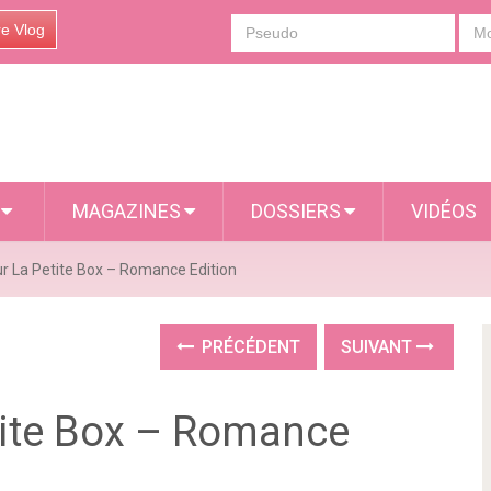
re Vlog
S
MAGAZINES
DOSSIERS
VIDÉOS
ur La Petite Box – Romance Edition
PRÉCÉDENT
SUIVANT
tite Box – Romance