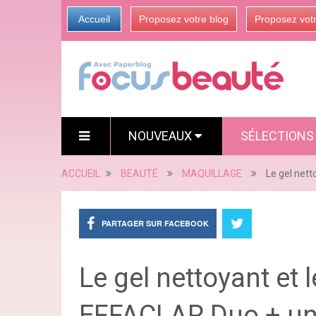
Accueil
Proposez votre blog
Proposez vot
NOUVEAUX
SÉLECTION
ACCUEIL
BEAUTÉ
MAQUILLAGE
Le gel net
PARTAGER SUR FACEBOOK
Le gel nettoyant et 
EFFACLAR Duo + un