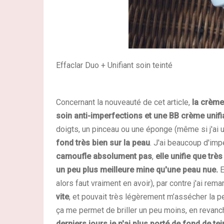
Effaclar Duo + Unifiant soin teinté
Concernant la nouveauté de cet article,
la crème
soin anti-imperfections et une BB crème unifi
doigts, un pinceau ou une éponge (même si j'ai u
fond très bien sur la peau
. J'ai beaucoup d'imp
camoufle absolument pas
,
elle unifie que trè
un peu plus meilleure mine qu'une peau nue.
E
alors faut vraiment en avoir), par contre j'ai re
vite
, et pouvait très légèrement m’assécher la pe
ça me permet de briller un peu moins, en revan
derniers jours je n'ai plus porté de fond de tei