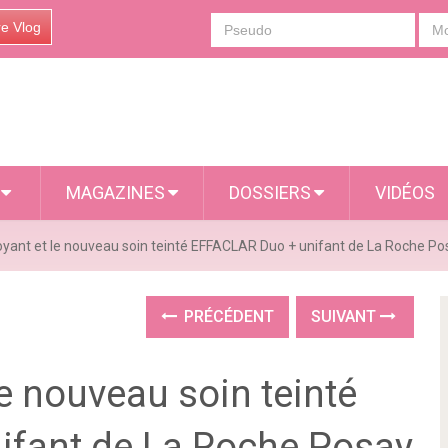
re Vlog
S
MAGAZINES
DOSSIERS
VIDÉOS
toyant et le nouveau soin teinté EFFACLAR Duo + unifant de La Roche Po
PRÉCÉDENT
SUIVANT
le nouveau soin teinté
ifant de La Roche Posay