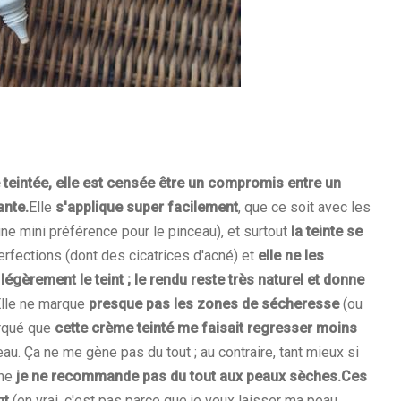
 teintée, elle est censée être un compromis entre un
ante.
Elle
s'applique super facilement
, que ce soit avec les
ne mini préférence pour le pinceau), et surtout
la teinte se
erfections (dont des cicatrices d'acné) et
elle ne les
s légèrement le teint ; le rendu reste très naturel et donne
lle ne marque
presque pas les zones de sécheresse
(ou
marqué que
cette crème teinté me faisait regresser moins
au. Ça ne me gène pas du tout ; au contraire, tant mieux si
che
je ne recommande pas du tout aux peaux sèches.
Ces
nt
(en vrai, c'est pas parce que je veux laisser ma peau