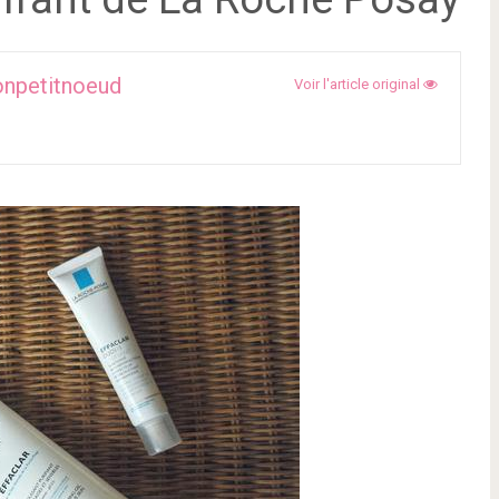
npetitnoeud
Voir l'article original