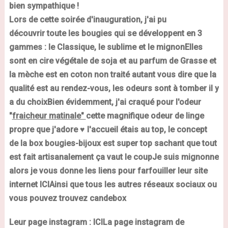
bien sympathique !
Lors de cette soirée d'inauguration, j'ai pu
découvrir
toute les bougies qui se développent en
3
gammes :
le Classique, le sublime et le mignon
Elles
sont en cire végétale de soja et au parfum de Grasse et
la mèche est en coton non traité autant vous dire que la
qualité est au rendez-vous,
les odeurs sont à tomber il y
a du choix
Bien évidemment, j'ai craqué pour l'odeur
"
fraicheur matinale"
cette magnifique odeur de linge
propre que j'adore
♥
l'accueil étais au top, le concept
de
la
box
bougies-bijoux
est super top sachant que tout
est fait artisanalement ça vaut le coup
Je suis mignonne
alors je vous donne les liens pour farfouiller leur site
internet
ICI
Ainsi que tous les autres réseaux sociaux ou
vous pouvez trouvez
candebox
Leur page
instagram
:
ICI
La page
instagram
de