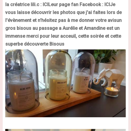
la créatrice
lili
.
c
:
ICI
Leur page fan Facebook :
ICI
Je
vous laisse découvrir les photos que j'ai faites lors de
l'évènement
et
n'hésitez
pas
à me donner votre avis
un
gros bisous au passage a Aurélie et Amandine est un
immense merci pour leur acceuil, cette soirée et cette
superbe découverte
Bisous