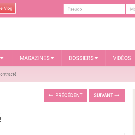
re Vlog
S
MAGAZINES
DOSSIERS
VIDÉOS
contracté
PRÉCÉDENT
SUIVANT
é