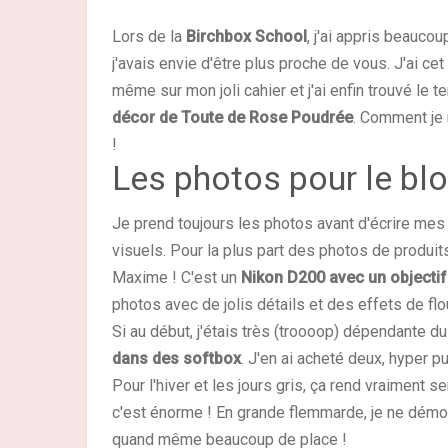
Lors de la
Birchbox School
, j'ai appris beauco
j'avais envie d'être plus proche de vous. J'ai
cet 
même sur mon joli cahier et j'ai enfin trouvé le t
décor de Toute de Rose Poudrée
. Comment je 
!
Les photos pour le bl
Je prend toujours les photos avant d'écrire mes a
visuels. Pour la plus part des photos de produits 
Maxime ! C'est un
Nikon D200 avec un objecti
photos avec de jolis détails et des effets de flo
Si au début, j'étais très (troooop) dépendante d
dans des softbox
. J'en ai acheté deux, hyper p
Pour l'hiver et les jours gris, ça rend vraiment s
c'est énorme ! En grande flemmarde, je ne démont
quand même beaucoup de place !