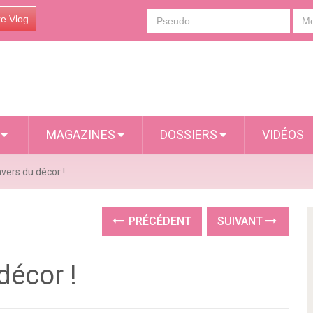
re Vlog
S
MAGAZINES
DOSSIERS
VIDÉOS
nvers du décor !
PRÉCÉDENT
SUIVANT
décor !