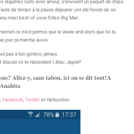
 les légumes cuits avec amour, s'envoient un paquet de chips
ui faute de temps à la pause déjeuner
ont été forcés
de se
menu maxi best-of coca-frites-Big Mac.
nternet ce n'est permis que le week-end alors que toi tu
e jour ça marche aussi.
tout pas à ton gynéco, jamais.
it
Macdo
ils te répondent I
Mac..Apple
?
ns? Allez-y, sans tabou, ici on se dit tout!
A
Anahita
m,
Facebook
,
Twitter
et Hellocoton.