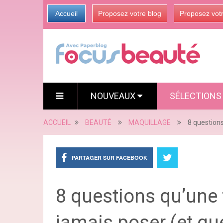
Accueil
Proposez votre blog
Proposez vot
NOUVEAUX
SÉLECTION
ACCUEIL
BEAUTÉ
MAQUILLAGE
8 questions
PARTAGER SUR FACEBOOK
8 questions qu’une
jamais poser (et qu