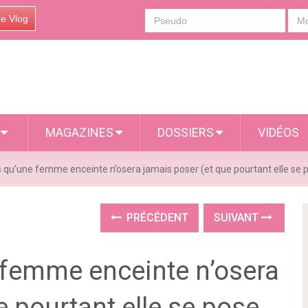
re Vlog
S
MAGAZINES
DOSSIERS
VIDÉOS
 qu’une femme enceinte n’osera jamais poser (et que pourtant elle se p
PRÉCÉDENT
SUIVANT
 femme enceinte n’osera
e pourtant elle se pose