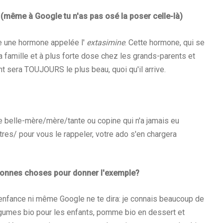
 (même à Google tu n'as pas osé la poser celle-là)
e une hormone appelée l'
extasimine
. Cette hormone, qui se
famille et à plus forte dose chez les grands-parents et
nt sera TOUJOURS le plus beau, quoi qu'il arrive.
ne belle-mère/mère/tante ou copine qui n'a jamais eu
res/ pour vous le rappeler, votre ado s'en chargera
s bonnes choses pour donner l'exemple?
 l'enfance ni même Google ne te dira: je connais beaucoup de
gumes bio pour les enfants, pomme bio en dessert et