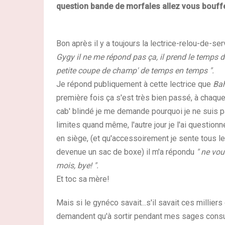
question bande de morfales allez vous bouffer
Bon après il y a toujours la lectrice-relou-de-s
Gygy il ne me répond pas ça, il prend le temps 
petite coupe de champ' de temps en temps ".
Je répond publiquement à cette lectrice que
Bah
première fois ça s'est très bien passé, à chaque 
cab' blindé je me demande pourquoi je ne suis 
limites quand même, l'autre jour je l'ai question
en siège, (et qu'accessoirement je sente tous l
devenue un sac de boxe) il m'a répondu
" ne vou
mois, bye! ".
Et toc sa mère!
Mais si le gynéco savait...s'il savait ces millier
demandent qu'à sortir pendant mes sages consu