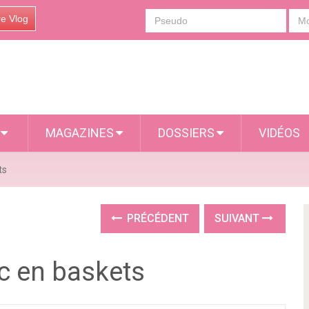
re Vlog
S
MAGAZINES
DOSSIERS
VIDÉOS
ts
PRÉCÉDENT
SUIVANT
c en baskets