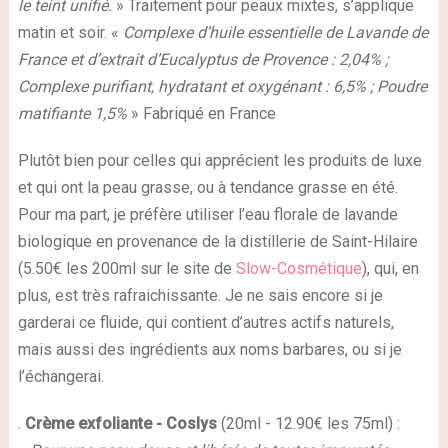
le teint unifié.
» Traitement pour peaux mixtes, s’applique
matin et soir. «
Complexe d’huile essentielle de Lavande de
France et d’extrait d’Eucalyptus de Provence : 2,04% ;
Complexe purifiant, hydratant et oxygénant : 6,5% ; Poudre
matifiante 1,5%
» Fabriqué en France
Plutôt bien pour celles qui apprécient les
produits de luxe
et qui ont la peau grasse, ou à tendance grasse en été.
Pour ma part, je préfère utiliser l’eau florale de lavande
biologique en provenance de la distillerie de Saint-Hilaire
(5.50€ les 200ml sur le site de
Slow-Cosmétique
), qui, en
plus, est très rafraichissante. Je ne sais encore si je
garderai ce fluide, qui contient d’autres
actifs naturels
,
mais aussi des
ingrédients aux noms barbares
, ou si je
l’échangerai.
.
Crème exfoliante
- Coslys
(20ml - 12.90€ les 75ml) :