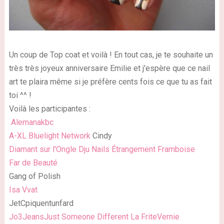
Un coup de Top coat et voilà ! En tout cas, je te souhaite un
très très joyeux anniversaire Emilie et j'espère que ce nail
art te plaira même si je préfère cents fois ce que tu as fait
toi ^^ !
Voilà les participantes :
Alemanakbc
A-XL
Bluelight Network
Cindy
Diamant sur l'Ongle
Dju Nails
Étrangement Framboise
Far de Beauté
Gang of Polish
Isa Vvat
JetCpiquentunfard
Jo3Jeans
Just Someone Different
La FriteVernie