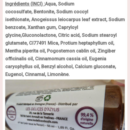
Ingrédients (INCI) :
Aqua, Sodium
cocosulfate,
Bentonite,
Sodium cocoyl
isethionate,
Anogeissus leiocarpus leaf extract,
Sodium
benzoate, Xanthan gum, Capryloyl
glycine,
Gluconolactone,
Citric acid, Sodium stearoyl
glutamate, CI77491 Mica, P
rotium heptaphyllum oil,
Mentha piperita oil, Pogostemon cablin oil, Zingiber
officinalis oil, Cinnamomum cassia oil, Eugenia
caryophyllus oil,
Benzyl alcohol, Calcium gluconate,
Eugenol, Cinnamal, Limonène.