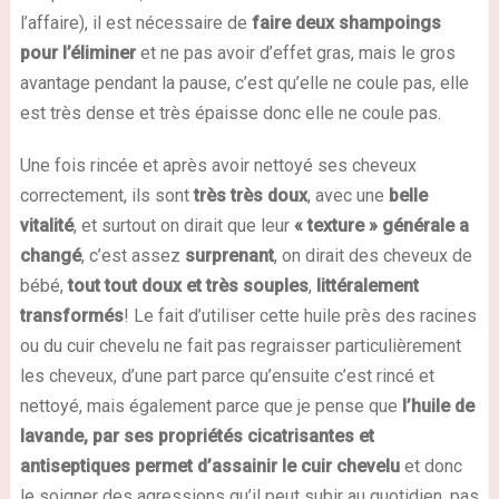
l’affaire), il est nécessaire de
faire deux shampoings
pour l’éliminer
et ne pas avoir d’effet gras, mais le gros
avantage pendant la pause, c’est qu’elle ne coule pas, elle
est très dense et très épaisse donc elle ne coule pas.
Une fois rincée et après avoir nettoyé ses cheveux
correctement, ils sont
très très doux
, avec une
belle
vitalité
, et surtout on dirait que leur
« texture » générale a
changé
, c’est assez
surprenant
, on dirait des cheveux de
bébé,
tout tout doux et très souples
,
littéralement
transformés
! Le fait d’utiliser cette huile près des racines
ou du cuir chevelu ne fait pas regraisser particulièrement
les cheveux, d’une part parce qu’ensuite c’est rincé et
nettoyé, mais également parce que je pense que
l’huile de
lavande, par ses propriétés cicatrisantes et
antiseptiques permet d’assainir le cuir chevelu
et donc
le soigner des agressions qu’il peut subir au quotidien, pas