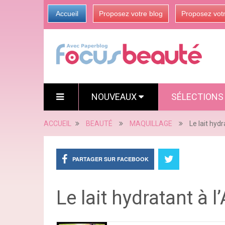
Accueil
Proposez votre blog
Proposez vot
NOUVEAUX
SÉLECTION
ACCUEIL
BEAUTÉ
MAQUILLAGE
Le lait hyd
PARTAGER SUR FACEBOOK
Le lait hydratant à 