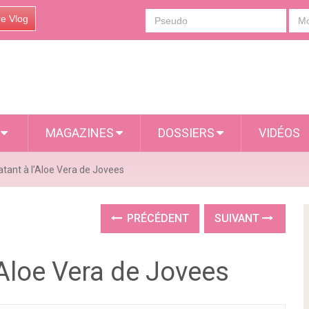
re Vlog
S
MAGAZINES
DOSSIERS
VIDÉOS
ratant à l’Aloe Vera de Jovees
PRÉCÉDENT
SUIVANT
l’Aloe Vera de Jovees