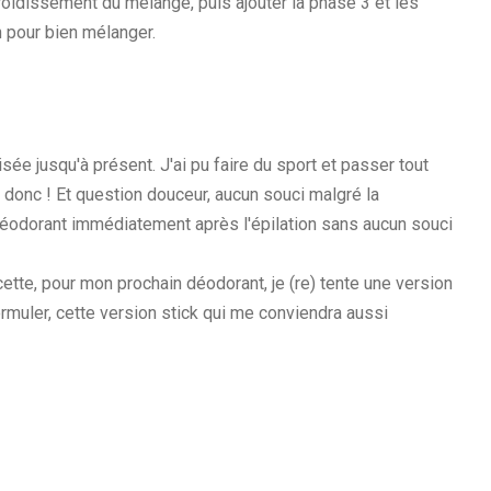
oidissement du mélange, puis ajouter la phase 3 et les
n pour bien mélanger.
isée jusqu'à présent. J'ai pu faire du sport et passer tout
 donc ! Et question douceur, aucun souci malgré la
déodorant immédiatement après l'épilation sans aucun souci
tte, pour mon prochain déodorant, je (re) tente une version
 formuler, cette version stick qui me conviendra aussi