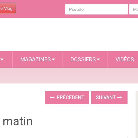
re Vlog
S
MAGAZINES
DOSSIERS
VIDÉOS
PRÉCÉDENT
SUIVANT
 matin